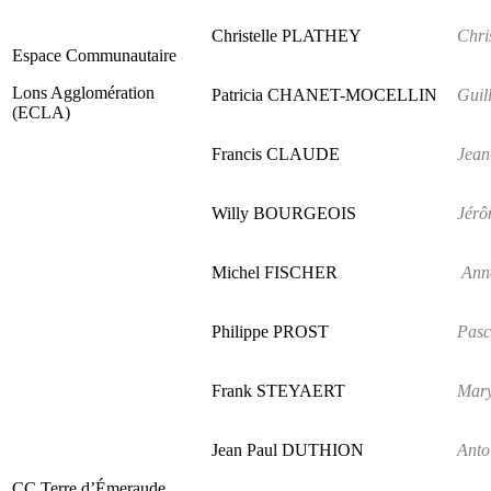
Christelle PLATHEY
Chri
Espace Communautaire
Lons Agglomération
Patricia CHANET-MOCELLIN
Gui
(ECLA)
Francis CLAUDE
Jea
Willy BOURGEOIS
Jér
Michel FISCHER
Ann
Philippe PROST
Pas
Frank STEYAERT
Mar
Jean Paul DUTHION
Ant
CC Terre d’Émeraude