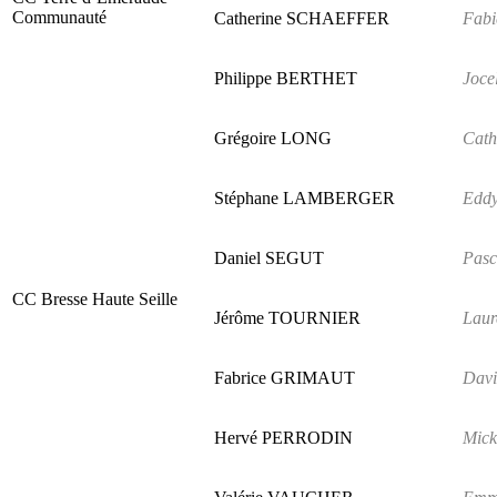
Communauté
Catherine SCHAEFFER
Fab
Philippe BERTHET
Joc
Grégoire LONG
Cat
Stéphane LAMBERGER
Edd
Daniel SEGUT
Pas
CC Bresse Haute Seille
Jérôme TOURNIER
Lau
Fabrice GRIMAUT
Dav
Hervé PERRODIN
Mic